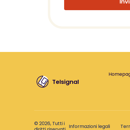
Inv
Homepa
Telsignal
© 2026, Tutti i
Informazioni legali
Term
diritti riservati