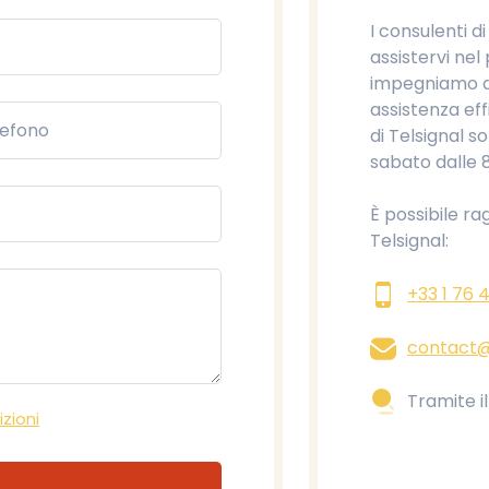
I consulenti d
assistervi nel
impegniamo ad 
assistenza eff
di Telsignal so
sabato dalle 8
È possibile ra
Telsignal:
+33 1 76 
contact@
Tramite i
zioni